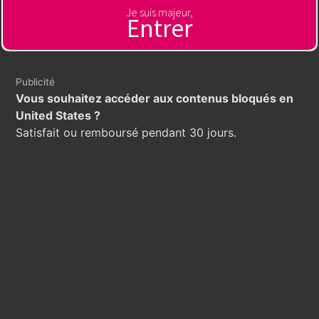
https://twitter.com/nhacai388betapp
Je suis majeur,
Entrer
https://www.pinterest.com/nhacai388betapp/
https://www.youtube.com/channel/UCpOBoMGoB1QUY
Publicité
Vous souhaitez accéder aux contenus bloqués en
https://nhacai388betapp.wordpress.com/
United States ?
Satisfait ou remboursé pendant 30 jours.
https://gravatar.com/nhacai388betapp
https://www.pearltrees.com/nhacai388betapp
https://www.instapaper.com/p/nhacai388betapp
https://www.producthunt.com/@nhacai388betapp
https://500px.com/p/nhacai388bet-app
https://sites.google.com/view/nhacai388bet-app/